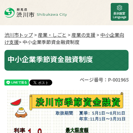
渋川市トップ
>
産業・しごと
>
産業の支援
>
中小企業向
け支援
> 中小企業季節資金融資制度
中小企業季節資金融資制度
ページ番号：P-001965