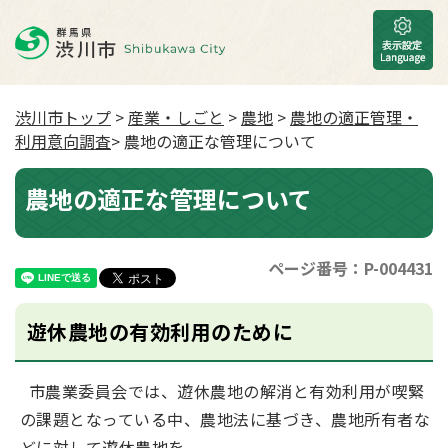
渋川市トップ
>
産業・しごと
>
農地
>
農地の適正管理・
利用意向調査
> 農地の適正な管理について
農地の適正な管理について
ページ番号：P-004431
遊休農地の有効利用のために
市農業委員会では、遊休農地の解消と有効利用が喫緊
の課題となっている中、農地法に基づき、農地所有者な
どに対して遊休農地を、