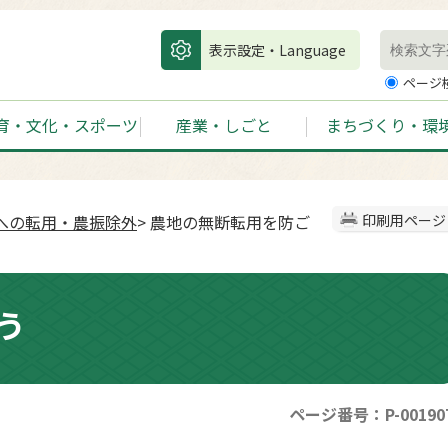
表示設定・Language
ページ
育・文化・スポーツ
産業・しごと
まちづくり・環
への転用・農振除外
> 農地の無断転用を防ご
印刷用ページ
う
ページ番号：P-00190