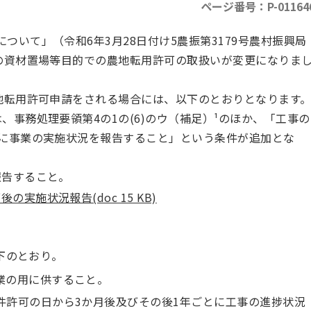
ページ番号：P-01164
いて」（令和6年3月28日付け5農振第3179号農村振興局
降の資材置場等目的での農地転用許可の取扱いが変更になりま
農地転用許可申請をされる場合には、以下のとおりとなります
、事務処理要領第4の1の(6)のウ（補足）¹のほか、「工事の
とに事業の実施状況を報告すること」という条件が追加とな
報告すること。
実施状況報告(doc 15 KB)
以下のとおり。
業の用に供すること。
件許可の日から3か月後及びその後1年ごとに工事の進捗状況