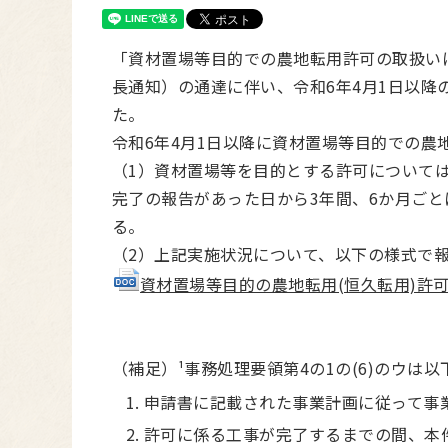
「資材置場等目的での農地転用許可の取扱いにつ
長通知）の通達に伴い、令和6年4⽉1⽇以
た。
令和6年4⽉1⽇以降に資材置場等目的での
（1）資材置場等を目的とする許可については
完了の報告があった日から3年間、6か月ご
る。
（2）上記実施状況について、以下の様式で
資材置場等目的の農地転用(恒久転用)許可後の
（補足）¹事務処理要領第4の1の(6)のウは
申請書に記載された事業計画に従って事
許可に係る工事が完了するまでの間、本