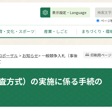
表示設定・Language
ページ
育・文化・スポーツ
産業・しごと
まちづくり・環
ロポーザル
>
お知らせ
> 一般競争入札（事後
印刷用ページ
て
査方式）の実施に係る手続の