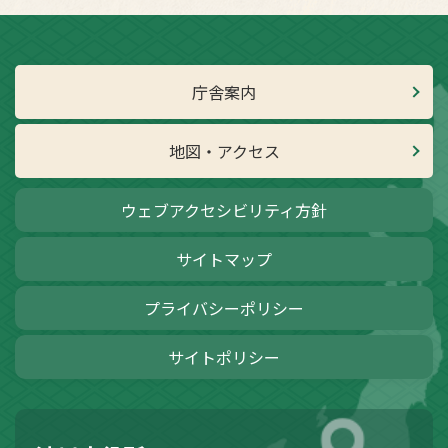
庁舎案内
地図・アクセス
ウェブアクセシビリティ方針
サイトマップ
プライバシーポリシー
サイトポリシー