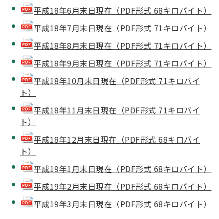
平成18年6月末日現在（PDF形式 68キロバイト）
平成18年7月末日現在（PDF形式 71キロバイト）
平成18年8月末日現在（PDF形式 71キロバイト）
平成18年9月末日現在（PDF形式 71キロバイト）
平成18年10月末日現在（PDF形式 71キロバイ
ト）
平成18年11月末日現在（PDF形式 71キロバイ
ト）
平成18年12月末日現在（PDF形式 68キロバイ
ト）
平成19年1月末日現在（PDF形式 68キロバイト）
平成19年2月末日現在（PDF形式 68キロバイト）
平成19年3月末日現在（PDF形式 68キロバイト）