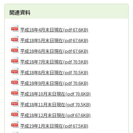
関連資料
平成18年4月末日現在
(pdf 67.6KB)
平成18年5月末日現在
(pdf 67.6KB)
平成18年6月末日現在
(pdf 67.6KB)
平成18年7月末日現在
(pdf 70.5KB)
平成18年8月末日現在
(pdf 70.5KB)
平成18年9月末日現在
(pdf 70.6KB)
平成18年10月末日現在
(pdf 70.6KB)
平成18年11月末日現在
(pdf 70.5KB)
平成18年12月末日現在
(pdf 67.6KB)
平成19年1月末日現在
(pdf 67.5KB)