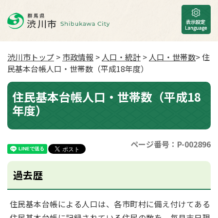
渋川市トップ
>
市政情報
>
人口・統計
>
人口・世帯数
> 住
民基本台帳人口・世帯数（平成18年度）
住民基本台帳人口・世帯数（平成18
年度）
ページ番号：P-002896
過去歴
住民基本台帳による人口は、各市町村に備え付けてある
住民基本台帳に記録されている住民の数を、毎月末日現