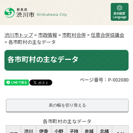
渋川市トップ
>
市政情報
>
市町村合併
>
任意合併協議会
> 各市町村の主なデータ
各市町村の主なデータ
ページ番号：P-002080
表の幅を切り替える
各市町村の主なデータ
渋川
伊香
小野
子持
赤城
北橘