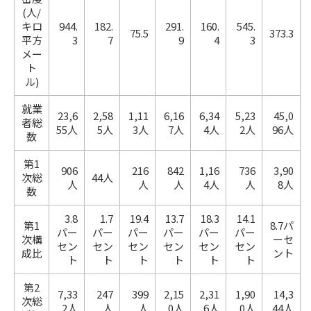
(人/
キロ
944.
182.
291.
160.
545.
75.5
373.3
平方
3
7
9
4
3
メー
ト
ル)
就業
23,6
2,58
1,11
6,16
6,34
5,23
45,0
者総
55人
5人
3人
7人
4人
2人
96人
数
第1
906
216
842
1,16
736
3,90
次総
44人
人
人
人
4人
人
8人
数
3.8
1.7
19.4
13.7
18.3
14.1
第1
8.7パ
パー
パー
パー
パー
パー
パー
次構
ーセ
セン
セン
セン
セン
セン
セン
成比
ント
ト
ト
ト
ト
ト
ト
第2
7,33
247
399
2,15
2,31
1,90
14,3
次総
2人
人
人
0人
6人
0人
44人