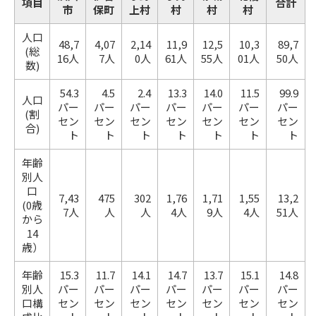
項目
合計
市
保町
上村
村
村
村
人口
48,7
4,07
2,14
11,9
12,5
10,3
89,7
(総
16人
7人
0人
61人
55人
01人
50人
数)
54.3
4.5
2.4
13.3
14.0
11.5
99.9
人口
パー
パー
パー
パー
パー
パー
パー
(割
セン
セン
セン
セン
セン
セン
セン
合)
ト
ト
ト
ト
ト
ト
ト
年齢
別人
口
7,43
475
302
1,76
1,71
1,55
13,2
(0歳
7人
人
人
4人
9人
4人
51人
から
14
歳）
年齢
15.3
11.7
14.1
14.7
13.7
15.1
14.8
別人
パー
パー
パー
パー
パー
パー
パー
口構
セン
セン
セン
セン
セン
セン
セン