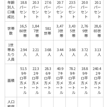
年齢
18.8
20.3
27.6
20.7
23.5
20.0
20.1
別人
パー
パー
パー
パー
パー
パー
パー
口構
セン
セン
セン
セン
セン
セン
セン
成比
ト
ト
ト
ト
ト
ト
ト
16,5
1,84
3,47
3,43
2,76
28,6
世帯
581
80世
7世
3世
5世
9世
85世
数
世帯
帯
帯
帯
帯
帯
帯
1世
帯あ
2.94
2.21
3.68
3.44
3.66
3.72
3.13
たり
人
人
人
人
人
人
人
人員
51.5
22.3
28.3
40.9
78.2
18.8
240.4
9キ
2キ
6キ
7キ
9キ
9キ
2キ
ロ平
ロ平
ロ平
ロ平
ロ平
ロ平
ロ平
面積
方メ
方メ
方メ
方メ
方メ
方メ
方メ
ート
ート
ート
ート
ート
ート
ート
ル
ル
ル
ル
ル
ル
ル
人口
密度