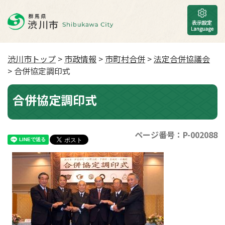
渋川市トップ
>
市政情報
>
市町村合併
>
法定合併協議会
> 合併協定調印式
合併協定調印式
ページ番号：P-002088