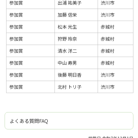
参加賞
出浦 祐美子
渋川市
参加賞
加藤 信栄
渋川市
参加賞
松本 光生
赤城村
参加賞
狩野 玲奈
赤城村
参加賞
清水 洋二
赤城村
参加賞
中山 寿男
赤城村
参加賞
後藤 明日香
渋川市
参加賞
北村 トリ子
渋川市
よくある質問FAQ