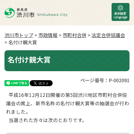
渋川市トップ
>
市政情報
>
市町村合併
>
法定合併協議会
> 名付け親大賞
名付け親大賞
ページ番号：P-002091
平成16年12月12日開催の第5回渋川地区市町村合併協
議会の席上、新市名称の名付け親大賞等の抽選会が行わ
れました。
当選された方々は次のとおりです。