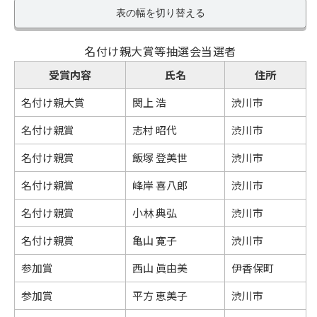
表の幅を切り替える
名付け親大賞等抽選会当選者
受賞内容
氏名
住所
名付け親大賞
関上 浩
渋川市
名付け親賞
志村 昭代
渋川市
名付け親賞
飯塚 登美世
渋川市
名付け親賞
峰岸 喜八郎
渋川市
名付け親賞
小林 典弘
渋川市
名付け親賞
亀山 寛子
渋川市
参加賞
西山 眞由美
伊香保町
参加賞
平方 恵美子
渋川市