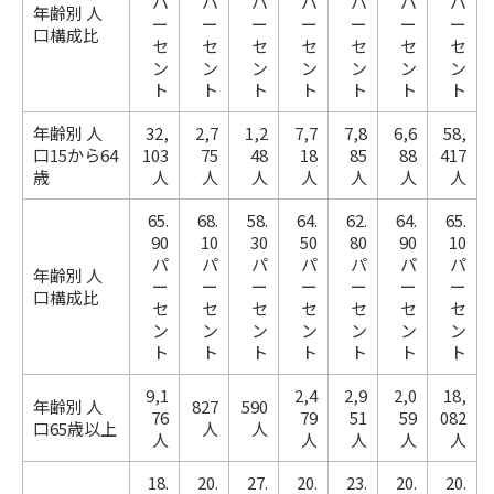
パ
パ
パ
パ
パ
パ
パ
年齢別 人
ー
ー
ー
ー
ー
ー
ー
口構成比
セ
セ
セ
セ
セ
セ
セ
ン
ン
ン
ン
ン
ン
ン
ト
ト
ト
ト
ト
ト
ト
年齢別 人
32,
2,7
1,2
7,7
7,8
6,6
58,
口15から64
103
75
48
18
85
88
417
歳
人
人
人
人
人
人
人
65.
68.
58.
64.
62.
64.
65.
90
10
30
50
80
90
10
パ
パ
パ
パ
パ
パ
パ
年齢別 人
ー
ー
ー
ー
ー
ー
ー
口構成比
セ
セ
セ
セ
セ
セ
セ
ン
ン
ン
ン
ン
ン
ン
ト
ト
ト
ト
ト
ト
ト
9,1
2,4
2,9
2,0
18,
年齢別 人
827
590
76
79
51
59
082
口65歳以上
人
人
人
人
人
人
人
18.
20.
27.
20.
23.
20.
20.