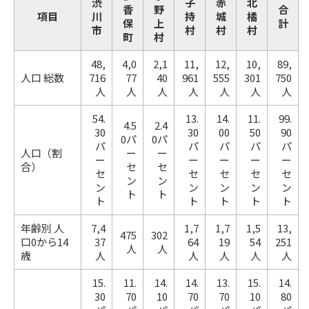
渋
子
赤
北
香
野
合
項目
川
持
城
橘
保
上
計
市
村
村
村
町
村
48,
4,0
2,1
11,
12,
10,
89,
人口 総数
716
77
40
961
555
301
750
人
人
人
人
人
人
人
54.
13.
14.
11.
99.
4.5
2.4
30
30
00
50
90
0パ
0パ
パ
パ
パ
パ
パ
人口（割
ー
ー
ー
ー
ー
ー
ー
合）
セ
セ
セ
セ
セ
セ
セ
ン
ン
ン
ン
ン
ン
ン
ト
ト
ト
ト
ト
ト
ト
年齢別 人
7,4
1,7
1,7
1,5
13,
475
302
口0から14
37
64
19
54
251
人
人
歳
人
人
人
人
人
15.
11.
14.
14.
13.
15.
14.
30
70
10
70
70
10
80