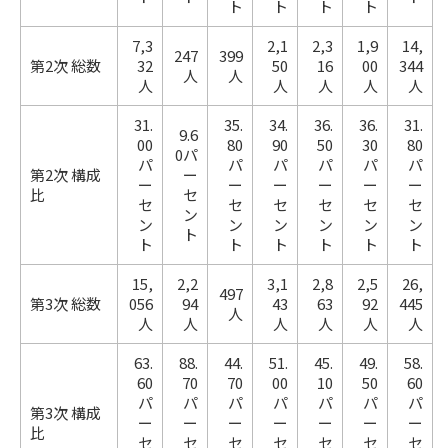
ト
ト
ト
ト
7,3
2,1
2,3
1,9
14,
247
399
第2次 総数
32
50
16
00
344
人
人
人
人
人
人
人
31.
35.
34.
36.
36.
31.
9.6
00
80
90
50
30
80
0パ
パ
パ
パ
パ
パ
パ
第2次 構成
ー
ー
ー
ー
ー
ー
ー
比
セ
セ
セ
セ
セ
セ
セ
ン
ン
ン
ン
ン
ン
ン
ト
ト
ト
ト
ト
ト
ト
15,
2,2
3,1
2,8
2,5
26,
497
第3次 総数
056
94
43
63
92
445
人
人
人
人
人
人
人
63.
88.
44.
51.
45.
49.
58.
60
70
70
00
10
50
60
パ
パ
パ
パ
パ
パ
パ
第3次 構成
ー
ー
ー
ー
ー
ー
ー
比
セ
セ
セ
セ
セ
セ
セ