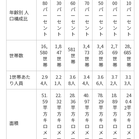
80
30
60
70
50
00
10
パ
パ
パ
パ
パ
パ
パ
年齢別 人
ー
ー
ー
ー
ー
ー
ー
口構成比
セ
セ
セ
セ
セ
セ
セ
ン
ン
ン
ン
ン
ン
ン
ト
ト
ト
ト
ト
ト
ト
16,
1,8
3,4
3,4
2,7
28,
581
580
47
73
35
69
685
世帯数
世
世
世
世
世
世
世
帯
帯
帯
帯
帯
帯
帯
1世帯あた
2.9
2.2
3.6
3.4
3.6
3.7
3.1
り人員
4人
1人
8人
4人
6人
2人
3人
51.
22.
28.
40.
78.
18.
24
59
32
36
97
29
89
0.4
平
平
平
平
平
平
2平
方
方
方
方
方
方
方
キ
キ
キ
キ
キ
キ
キ
面積
ロ
ロ
ロ
ロ
ロ
ロ
ロ
メ
メ
メ
メ
メ
メ
メ
ー
ー
ー
ー
ー
ー
ー