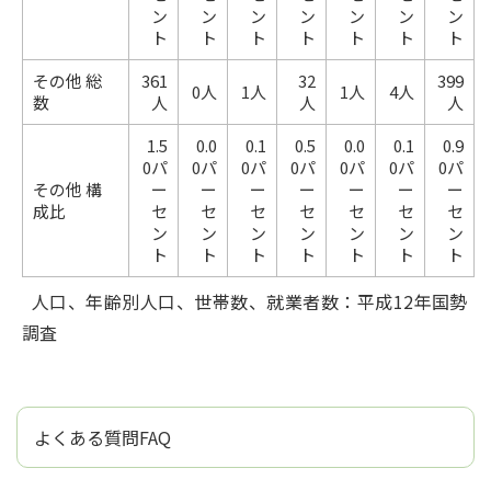
ン
ン
ン
ン
ン
ン
ン
ト
ト
ト
ト
ト
ト
ト
その他 総
361
32
399
0人
1人
1人
4人
数
人
人
人
1.5
0.0
0.1
0.5
0.0
0.1
0.9
0パ
0パ
0パ
0パ
0パ
0パ
0パ
その他 構
ー
ー
ー
ー
ー
ー
ー
成比
セ
セ
セ
セ
セ
セ
セ
ン
ン
ン
ン
ン
ン
ン
ト
ト
ト
ト
ト
ト
ト
人口、年齢別人口、世帯数、就業者数：平成12年国勢
調査
よくある質問FAQ