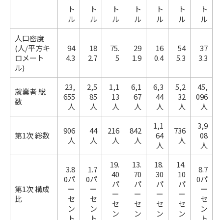
ト
ト
ト
ト
ト
ト
ト
ル
ル
ル
ル
ル
ル
ル
人口密度
(人/平方キ
94
18
75.
29
16
54
37
ロメート
4.3
2.7
5
1.9
0.4
5.3
3.3
ル)
23,
2,5
1,1
6,1
6,3
5,2
45,
就業者 総
655
85
13
67
44
32
096
数
人
人
人
人
人
人
人
1,1
3,9
906
44
216
842
736
第1次 総数
64
08
人
人
人
人
人
人
人
19.
13.
18.
14.
3.8
1.7
8.7
40
70
30
10
0パ
0パ
0パ
パ
パ
パ
パ
第1次 構成
ー
ー
ー
ー
ー
ー
ー
比
セ
セ
セ
セ
セ
セ
セ
ン
ン
ン
ン
ン
ン
ン
ト
ト
ト