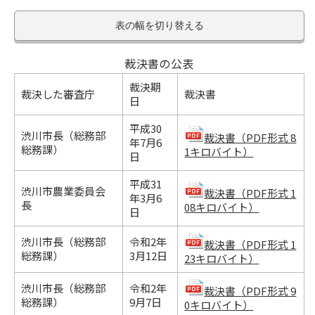
表の幅を切り替える
裁決書の公表
裁決期
裁決した審査庁
裁決書
日
平成30
渋川市長（総務部
裁決書（PDF形式 8
年7月6
総務課）
1キロバイト）
日
平成31
渋川市農業委員会
裁決書（PDF形式 1
年3月6
長
08キロバイト）
日
渋川市長（総務部
令和2年
裁決書（PDF形式 1
総務課）
3月12日
23キロバイト）
渋川市長（総務部
令和2年
裁決書（PDF形式 9
総務課）
9月7日
0キロバイト）