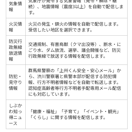
気象庁が発令する気象警報（発令・解除・継
気象情
続）、地震情報（震度3以上）を自動で配信しま
報
す。
火災情
火災の発生・鎮火の情報を自動で配信します。
報
受信したい地区を選択できます。
防災行
交通規制、有害鳥獣（クマ出没等）、断水・に
政無線
ごり水、ダム放流、選挙、議会開催など、防災
放送情
行政無線で放送する情報を配信します。
報
群馬県警察の「上州くん安全・安心メール」か
防犯・
ら、渋川警察署と県警本部が配信する防犯情
見守り
報、行方不明者情報などを自動で転送します。
情報
認知症高齢者等行方不明者手配専用メール配信
にも対応しています。
しぶか
わ知っ
「健康・福祉」「子育て」「イベント・観光」
得ニュ
「くらし」に関する情報を配信します。
ース