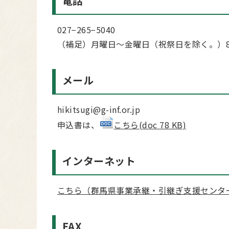
電話
027−265−5040
（補足）月曜日～金曜日（祝祭日を除く。）8時
メール
hikitsugi@g-inf.or.jp
申込書は、
こちら(doc 78 KB)
インターネット
こちら（群馬県事業承継・引継ぎ支援センタ
FAX