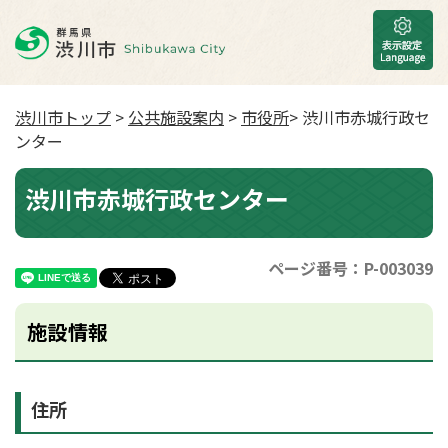
渋川市トップ
>
公共施設案内
>
市役所
> 渋川市赤城行政セ
ンター
渋川市赤城行政センター
ページ番号：P-003039
施設情報
住所