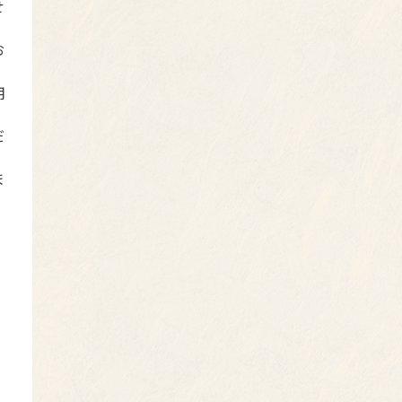
せ
お
用
だ
ま