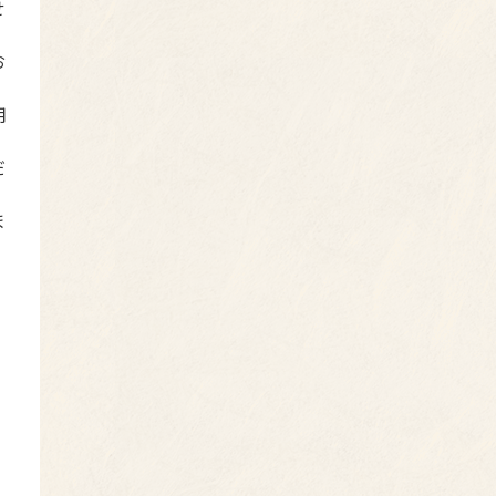
せ
お
用
だ
ま