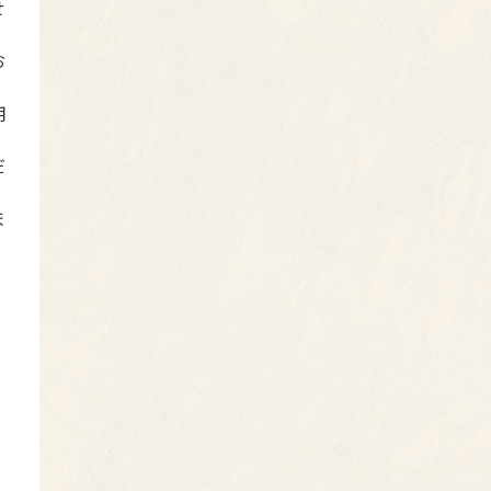
せ
お
用
だ
ま