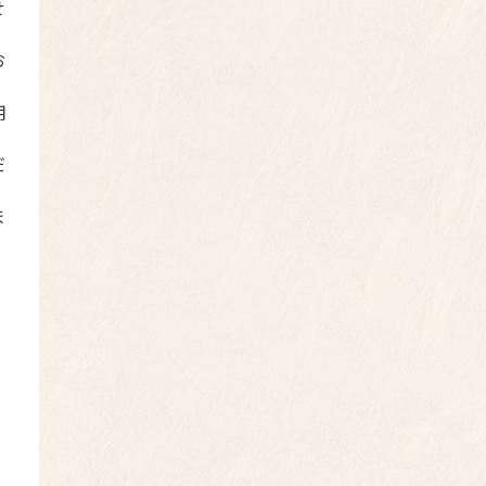
せ
お
用
だ
ま