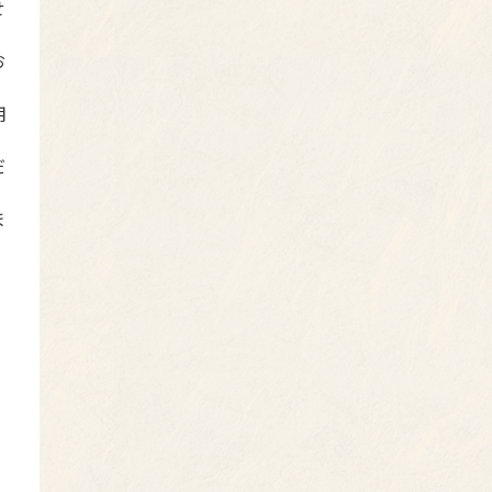
せ
お
用
だ
ま