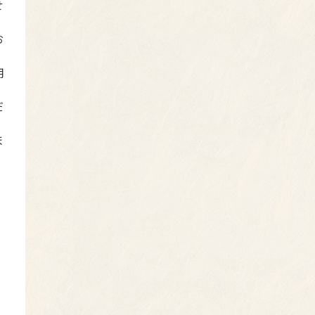
せ
お
用
だ
ま