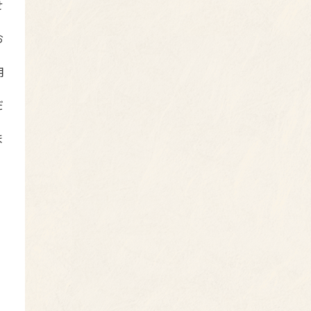
せ
お
用
だ
ま