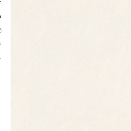
せ
お
用
だ
ま