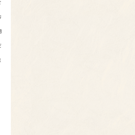
せ
お
用
だ
ま