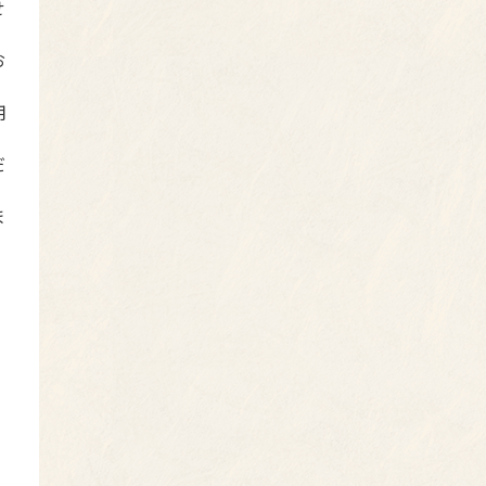
せ
お
用
だ
ま