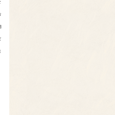
せ
お
用
だ
ま