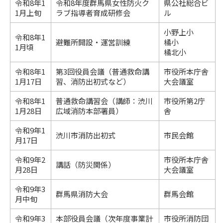
令和8年1
令和8年度群馬県女性防火ク
県公社総合ビ
1月上旬
ラブ指導者育成研修会
ル
小野上小
令和8年1
避難所開設・運営訓練
橘小
1月頃
橘北小
令和8年1
第3回役員会議（普通救命講
市役所本庁舎
1月17日
習、消防出初式など）
大会議室
令和8年1
普通救命講習会（講師：渋川
市役所第2庁
1月28日
広域消防本部署員）
舎
令和9年1
渋川市消防出初式
市民会館
月17日
令和9年2
市役所本庁舎
講話（防災関係）
月28日
大会議室
令和9年3
群馬県消防大会
群馬会館
月中旬
令和9年3
本部役員会議（次年度事業計
市役所消防団