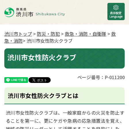
渋川市トップ
>
防災・防犯
>
救急・消防・自衛隊
>
救
急・消防
> 渋川市女性防火クラブ
渋川市女性防火クラブ
ページ番号：P-011200
渋川市女性防火クラブとは
渋川市女性防火クラブは、一般家庭からの火災を防止す
ることを第一に、更にケガや急病の応急措置法を覚え、
地域の防災リーダーとして活躍することを目的にした、