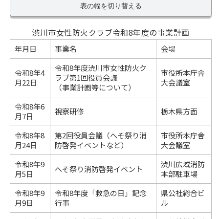
表の幅を切り替える
渋川市女性防火クラブ令和8年度の事業計画
年月日
事業名
会場
令和8年度渋川市女性防火ク
令和8年4
市役所本庁舎
ラブ第1回役員会議
月22日
大会議室
（事業計画等について）
令和8年6
視察研修
栃木県方面
月7日
令和8年8
第2回役員会議（へそ祭り消
市役所本庁舎
月24日
防啓発イベントなど）
大会議室
令和8年9
渋川広域消防
へそ祭り消防啓発イベント
月5日
本部駐車場
令和8年9
令和8年度「救急の日」記念
県公社総合ビ
月9日
行事
ル