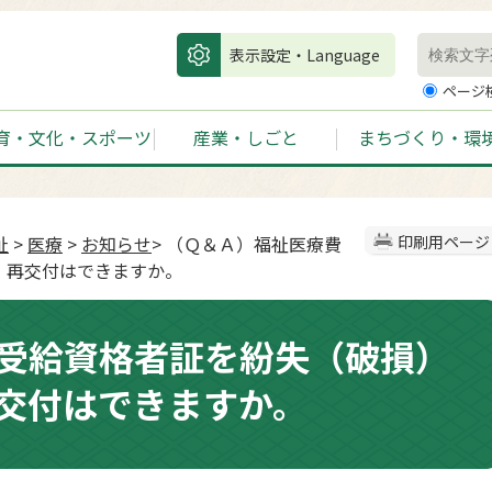
表示設定・Language
ページ
育・文化・スポーツ
産業・しごと
まちづくり・環
祉
>
医療
>
お知らせ
> （Ｑ＆Ａ）福祉医療費
印刷用ページ
。再交付はできますか。
受給資格者証を紛失（破損）
交付はできますか。