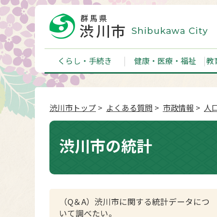
くらし・手続き
健康・医療・福祉
教
渋川市トップ
>
よくある質問
>
市政情報
>
人
渋川市の統計
（Q＆A）渋川市に関する統計データにつ
いて調べたい。