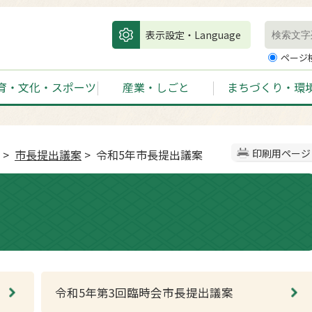
表示設定・Language
ページ
育・文化・スポーツ
産業・しごと
まちづくり・環
>
市長提出議案
> 令和5年市長提出議案
印刷用ページ
令和5年第3回臨時会市長提出議案