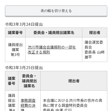
表の幅を切り替える
令和3年3月24日提出
議案番号
委員会・議員提出議案名
提出者
議会運営委
議員提出
渋川市議会会議規則の一部を
員会
議案
改正する規則
委員長 山﨑
第3号
雄平
令和3年3月25日提出
委員会・
議案
議員提出
提出者
番号
議案名
議員
提出
事務調査
本会議における渋川市長の答弁の真
議案
経費の決
偽に関する調査特別委員会
第4
議
委員長 中澤 広行