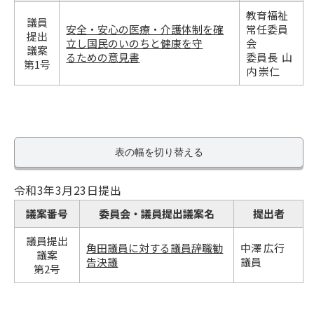
教育福祉
議員
安全・安心の医療・介護体制を確
常任委員
提出
立し国民のいのちと健康を守
会
議案
るための意見書
委員長 山
第1号
内 崇仁
表の幅を切り替える
令和3年3月23日提出
議案番号
委員会・議員提出議案名
提出者
議員提出
角田議員に対する議員辞職勧
中澤 広行
議案
告決議
議員
第2号