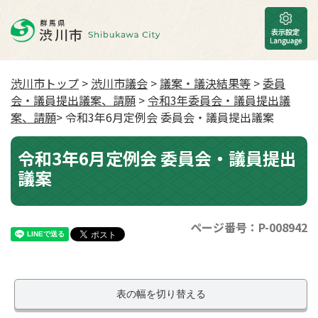
渋川市トップ
>
渋川市議会
>
議案・議決結果等
>
委員
会・議員提出議案、請願
>
令和3年委員会・議員提出議
案、請願
> 令和3年6月定例会 委員会・議員提出議案
令和3年6月定例会 委員会・議員提出
議案
ページ番号：P-008942
表の幅を切り替える