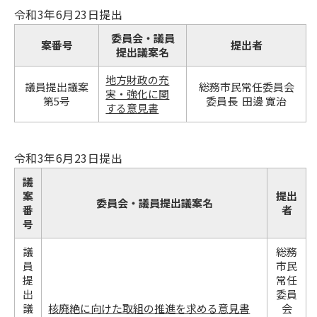
令和3年6月23日提出
委員会・議員
案番号
提出者
提出議案名
地方財政の充
議員提出議案
総務市民常任委員会
実・強化に関
第5号
委員長 田邊 寛治
する意見書
令和3年6月23日提出
議
案
提出
委員会・議員提出議案名
番
者
号
議
総務
員
市民
提
常任
出
委員
議
核廃絶に向けた取組の推進を求める意見書
会