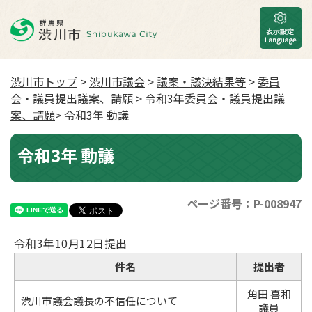
渋川市トップ
>
渋川市議会
>
議案・議決結果等
>
委員
会・議員提出議案、請願
>
令和3年委員会・議員提出議
案、請願
> 令和3年 動議
令和3年 動議
ページ番号：P-008947
令和3年10月12日提出
件名
提出者
角田 喜和
渋川市議会議長の不信任について
議員