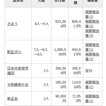
会派名
人数
交付額
報告書
額
視察報告
書(1)
810,00
806,4
視察報告
きぼう
4人→5人
0円
17円
書(2)
視察報告
書(3)
視察報告
7人→6人
1,080,0
943,6
書(1)
創生渋川
→4人
00円
37円
視察報告
書(2)
日本共産党市
360,00
360,0
2人
空白
議団
0円
00円
180,00
124,8
視察報告
令和維新の会
2人
0円
16円
書(1)
90,000
72,95
視察報告
新正会
2人
円
7円
書(1)