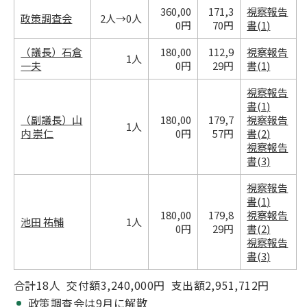
360,00
171,3
視察報告
政策調査会
2人→0人
0円
70円
書(1)
（議長）石倉
180,00
112,9
視察報告
1人
一夫
0円
29円
書(1)
視察報告
書(1)
（副議長）山
180,00
179,7
視察報告
1人
内 崇仁
0円
57円
書(2)
視察報告
書(3)
視察報告
書(1)
180,00
179,8
視察報告
池田 祐輔
1人
0円
29円
書(2)
視察報告
書(3)
合計18人 交付額3,240,000円 支出額2,951,712円
政策調査会は9月に解散