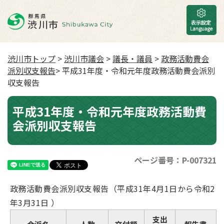
渋川市トップ
>
渋川市議会
>
議長・議員
>
政務活動費会
派別収支報告
> 平成31年度・令和元年度政務活動費会派別
収支報告
平成31年度・令和元年度政務活動費
会派別収支報告
ページ番号：P-007321
政務活動費会派別収支報告（平成31年4月1日から令和2
年3月31日 ）
支出