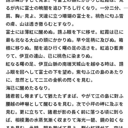
るが内に富士の暁闇を追ひ下ろし行くなり。一分――二分、――
肩、――胸。見よ、天邊に立つ珊瑚の富士を。桃色に匂ふ雪
の膚、山は透き徹らむとすなり。
富士には薄紅に醒めぬ。請ふ眼を下に移せ。紅霞は已に
最も北なる大山の頭にかかりぬ。早や足柄に及びぬ。箱
根に移りぬ。闇を追ひ行く曙の足の迅さを。紅追ひ藍奔
りて、伊豆の連山、已に桃色に染まりぬ。
紅なる曙の足、伊豆山脈の南端天城山を越ゆる時は、請
ふ眼を回へして富士の下を望め。紫匂ふ江の島のあたり
に、忽然として二三の金帆の閃くを見む。
海已に醒めたるなり。
諸君若し倦まずして猶たたずまば、やがて江の島に對ふ
腰越の岬嚇として醒むるを見む。次で小坪の岬に及ぶを
見む。更に立ちて、諸君が影の長く前に落つる頃に到ら
ば、相模灘の水蒸気漸く収まりて海光一碧、鏡の如くな
るを見む。此時、眼を挙げて見よ。群山紅褪せて、空は