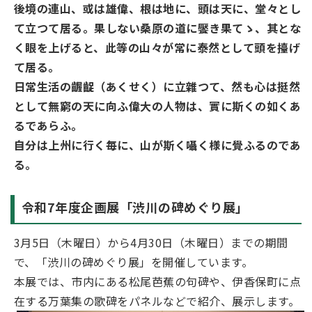
後境の連山、或は雄偉、根は地に、頭は天に、堂々とし
て立つて居る。果しない桑原の道に饜き果てゝ、其とな
く眼を上げると、此等の山々が常に泰然として頭を擡げ
て居る。
日常生活の齷齪（あくせく）に立雜つて、然も心は挺然
として無窮の天に向ふ偉大の人物は、實に斯くの如くあ
るであらふ。
自分は上州に行く毎に、山が斯く囁く様に覺ふるのであ
る。
令和7年度企画展「渋川の碑めぐり展」
3月5日（木曜日）から4月30日（木曜日）までの期間
で、「渋川の碑めぐり展」を開催しています。
本展では、市内にある松尾芭蕉の句碑や、伊香保町に点
在する万葉集の歌碑をパネルなどで紹介、展示します。