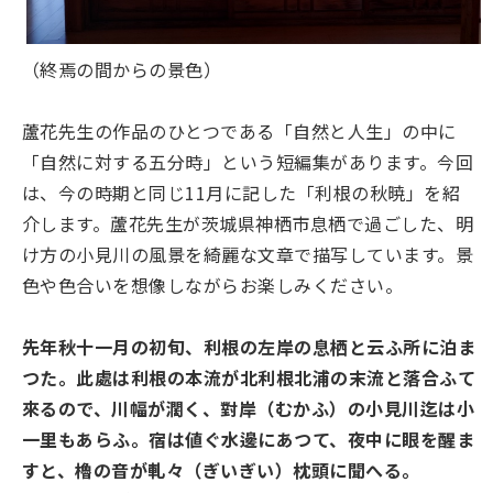
（終焉の間からの景色）
蘆花先生の作品のひとつである「自然と人生」の中に
「自然に対する五分時」という短編集があります。今回
は、今の時期と同じ11月に記した「利根の秋暁」を紹
介します。蘆花先生が茨城県神栖市息栖で過ごした、明
け方の小見川の風景を綺麗な文章で描写しています。景
色や色合いを想像しながらお楽しみください。
先年秋十一月の初旬、利根の左岸の息栖と云ふ所に泊ま
つた。此處は利根の本流が北利根北浦の末流と落合ふて
來るので、川幅が濶く、對岸（むかふ）の小見川迄は小
一里もあらふ。宿は値ぐ水邊にあつて、夜中に眼を醒ま
すと、櫓の音が軋々（ぎいぎい）枕頭に聞へる。