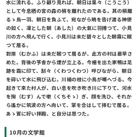
水に流れる。ふり顧り見れば、朝日は杲々（こうこう）
として今息栖の宮の森の梢を離れたのである。其の梢離
るゝ烏一羽、朝日を負ふて、宛ながら暁を告げ渡る神使
の如く、凜とした朝（あした）の大氣に羽搏つて、小見
川の方へ飛んで行く。小見川は未だ碧々とした朝霧に眠
つて居る。
對岸（むかふ）は未だ眠つて居るが、此方の村は最早さ
めた。背後の芧舎から煙が立上る。今柵を出た家鴨は足
跡を霜に印て、刮々（くわつくわつ）呼びながら、朝日
を碎いて水に飛び込む。川楊の枝に小鳥が囀へづる。今
起きて來た村人が、白い息を吹き吹き川に下りて、河水
を掬（むす）んで嗽（くちそゝ）ぎ、顔を洗ひ、それか
ら遙かに筑波の方へ向いて、掌を合はして拝むで居る。
あゝ實に好い拝殿、と自分は思つた。
10月の文学館