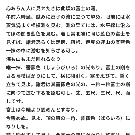
心あらん人に見せたきは此頃の富士の曙。
午前六時過、試みに逗子の濱に立つて望め。眼前には水
蒸気渦まく相模灘を見む。灘の果てには、水平線に沿ふ
てほの闇き藍色を見む。若し其北端に同じ藍色の富士を
見ずば、諸君恐らくは足柄、箱根、伊豆の連山の其藍色
一抹の中に潜むを知らざる可し。
海も山も未だ睡れるなり。
唯一抹、薔薇色（しょうびいろ）の光あり。富士の巓を
さる弓杖ばかりにして、横に棚引く。寒を忍びて、暫く
立ちて見よ。諸君は其薔薇色の光の、一秒一秒富士の巓
に向つて這ひ下るを認む可し。丈、五尺、三尺、尺、而
して寸。
富士は今睡より醒めんとすなり。
今醒めぬ。見よ、頂の東の一角、薔薇色（ばらいろ）に
なりしを。
請ふ瞬かずして見よ。今富士の巓にかかりし紅霞は、見