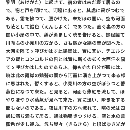
黎明（あけがた）に起きて、宿の者は未だ寝て居るの
で、窃と戸を明けて、河邊に出ると、其處に薪がつむで
ある。霜を拂つて、腰かけた。未だほの闇い、空も河面
も茫として鉛色（えんしよく）であつた。直ぐ裏の方の
闇い小屋の中で、鶏が勇ましく暁を告げると、餘程經て
川向ふの小見川の方から、さも微かな鶏の音が聞へた。
大河を隔てゝ呼びかはす此鶏聲は、實に宜い、チエルシ
アの賢とコンコルドの哲とは實に斯くの如く大西洋を隔
てゝ呼びかはしたのであらふ。抑も亦た自分が眼には、
暁は此の兩岸の鶏聲の間から河面に湧き上がつて來る様
に思はれた。暫くすると、小見川の方の空がぼうつと薔
薇色になつて來た。と見ると、河面も薄紅を流して、ほ
やりほやり水蒸氣が見へて來た。實に迅い、瞬きをする
間もないのである。夜は川下の方へ流れて、曙の光は四
邊に満ち満ちて居る。鶏は猶鳴きつゞける。空と水の薔
薇色が少し褪ふ。忽ち晃々（きらきら）と眼ばゆき光が