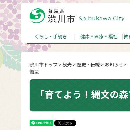
くらし・手続き
健康・医療・福祉
教
渋川市トップ
>
観光
>
歴史・伝統
>
お知らせ
>
働型
「育てよう！縄文の森