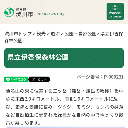
渋川市トップ
>
観光
>
遊ぶ
>
公園・自然公園
> 県立伊香保
森林公園
県立伊香保森林公園
ページ番号：P-000231
榛名山の東に位置する二ッ岳（雄岳・雌岳の総称）を中
心に東西2.9キロメートル、南北1.9キロメートルに及
び、史跡と景勝に富み、ツツジ、モミジ、カンバの群落
など自然植生に恵まれた緑豊かな自然の中でゆっくり散
策が楽しめます。