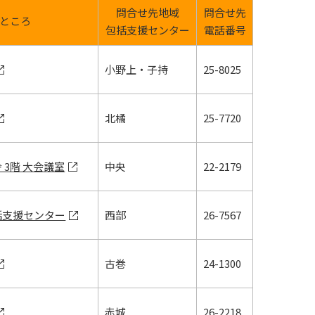
問合せ先地域
問合せ先
ところ
包括支援センター
電話番号
小野上・子持
25-8025
北橘
25-7720
 3階 大会議室
中央
22-2179
括支援センター
西部
26-7567
古巻
24-1300
赤城
26-2218