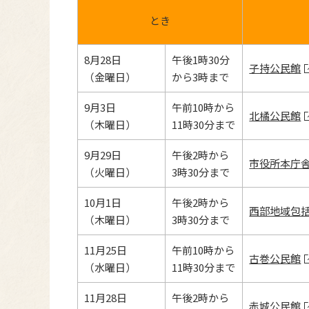
とき
8月28日
午後1時30分
子持公民館
（金曜日）
から3時まで
9月3日
午前10時から
北橘公民館
（木曜日）
11時30分まで
9月29日
午後2時から
市役所本庁舎
（火曜日）
3時30分まで
10月1日
午後2時から
西部地域包
（木曜日）
3時30分まで
11月25日
午前10時から
古巻公民館
（水曜日）
11時30分まで
11月28日
午後2時から
赤城公民館