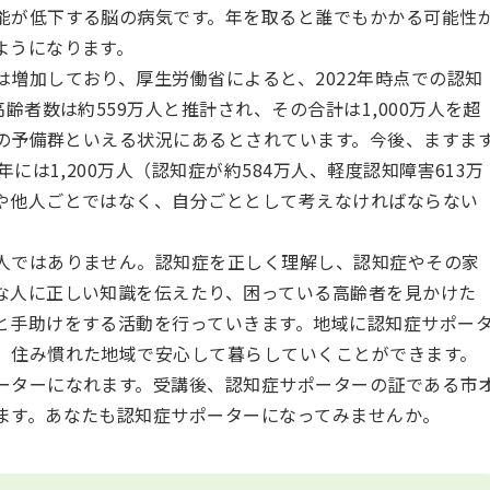
能が低下する脳の病気です。年を取ると誰でもかかる可能性
ようになります。
増加しており、厚生労働省によると、2022年時点での認知
齢者数は約559万人と推計され、その合計は1,000万人を超
その予備群といえる状況にあるとされています。今後、ますま
には1,200万人（認知症が約584万人、軽度認知障害613万
や他人ごとではなく、自分ごととして考えなければならない
人ではありません。認知症を正しく理解し、認知症やその家
な人に正しい知識を伝えたり、困っている高齢者を見かけた
と手助けをする活動を行っていきます。地域に認知症サポー
、住み慣れた地域で安心して暮らしていくことができます。
ーターになれます。受講後、認知症サポーターの証である市
ます。あなたも認知症サポーターになってみませんか。