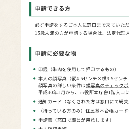
申請できる方
必ず申請をするご本人に窓口まで来ていただ
15歳未満の方が申請する場合は、法定代理
申請に必要な物
印鑑（朱肉を使用して押印するもの）
本人の顔写真（縦4.5センチ×横3.5セン
顔写真の詳しい条件は
顔写真のチェックポ
平成30年1月から、市役所本庁舎1階入口
通知カード（なくされた方は窓口にて紛失
（持っている方のみ）住民基本台帳カード
申請書（窓口で職員が用意します）