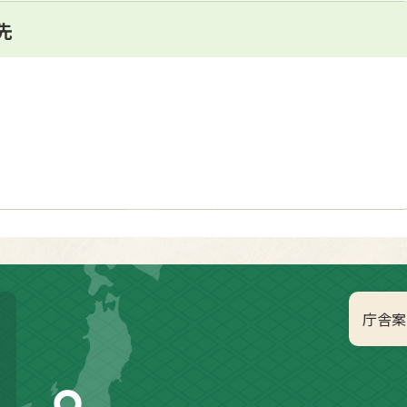
先
庁舎案