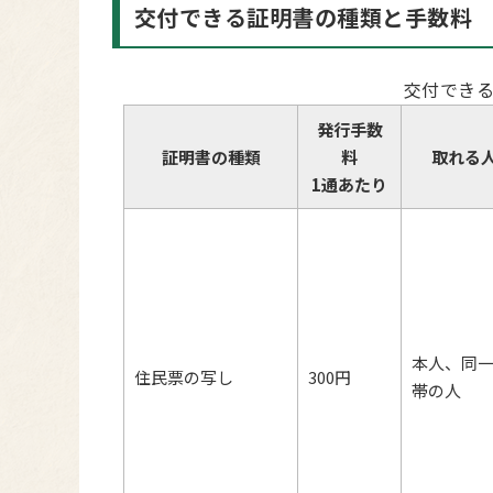
交付できる証明書の種類と手数料
交付でき
発行手数
証明書の種類
料
取れる
1通あたり
本人、同
住民票の写し
300円
帯の人