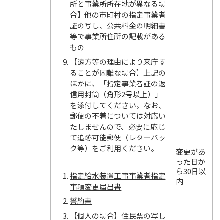
所と事業所所在地が異なる場
合】他の市町村の指定事業者
証の写し、公共料金の明細書
等で事業所住所の記載がある
もの
【遠方等の理由により来庁す
ることが困難な場合】上記の
ほかに、「指定事業者証の返
信用封筒（角形2号以上）」
を添付してください。なお、
郵便の不着については対応い
たしませんので、必要に応じ
て追跡可能郵便（レターパッ
ク等）をご利用ください。
変更があ
った日か
ら30日以
指定給水装置工事事業者指定
内
事項変更届出書
誓約書
【個人の場合】住民票の写し