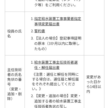
ク等）をご利用ください。
指定給水装置工事事業者指定
事項変更届出書
誓約書
役員の氏
名
【法人の場合】登記事項証明
の原本（3か月以内に取得し
たもの）
給水装置工事主任技術者選
任・解任届出書
主任技術
《注意：選任と解任を同時に
者の氏名
変更があ
する場合は、選任届と解任届
免状の番
った日か
をそれぞれ提出してくださ
号
ら14日以
い。》
（変更・
内
追加・削
【変更・追加の場合】変更・
除）
追加する者の給水装置工事主
任技術者免状の写し