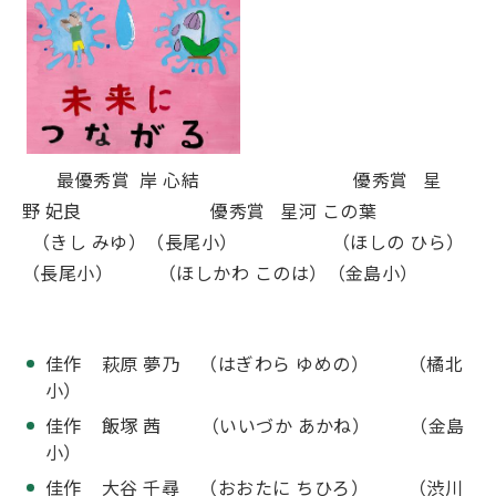
最優秀賞 岸 心結 優秀賞 星
野 妃良 優秀賞 星河 この葉
（きし みゆ）（長尾小） （ほしの ひら）
（長尾小） （ほしかわ このは）（金島小）
佳作 萩原 夢乃 （はぎわら ゆめの） （橘北
小）
佳作 飯塚 茜 （いいづか あかね） （金島
小）
佳作 大谷 千尋 （おおたに ちひろ） （渋川