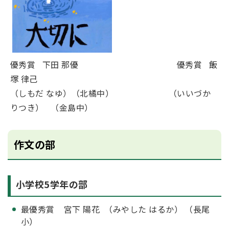
優秀賞 下田 那優 優秀賞 飯
塚 律己
（しもだ なゆ）（北橘中） （いいづか
りつき） （金島中）
作文の部
小学校5学年の部
最優秀賞 宮下 陽花 （みやした はるか） （長尾
小）