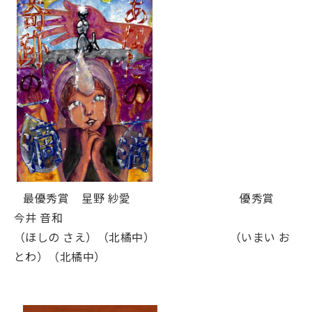
最優秀賞 星野 紗愛 優秀賞
今井 音和
（ほしの さえ）（北橘中） （いまい お
とわ）（北橘中）