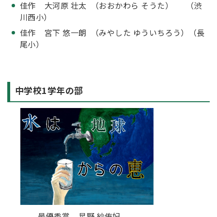
佳作 大河原 壮太 （おおかわら そうた） （渋
川西小）
佳作 宮下 悠一朗 （みやした ゆういちろう）（長
尾小）
中学校1学年の部
最優秀賞 星野 紗侑妃