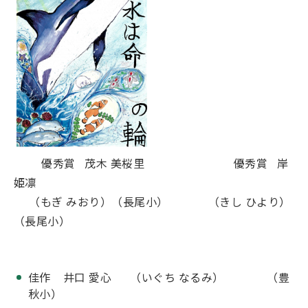
優秀賞 茂木 美桜里 優秀賞 岸
姫凛
（もぎ みおり）（長尾小） （きし ひより）
（長尾小）
佳作 井口 愛心 （いぐち なるみ） （豊
秋小）