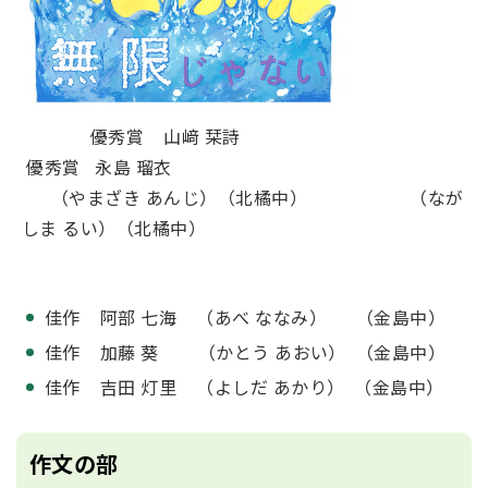
優秀賞 山﨑 栞詩
優秀賞 永島 瑠衣
（やまざき あんじ）（北橘中） （なが
しま るい）（北橘中）
佳作 阿部 七海 （あべ ななみ） （金島中）
佳作 加藤 葵 （かとう あおい） （金島中）
佳作 吉田 灯里 （よしだ あかり） （金島中）
作文の部