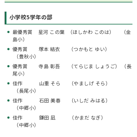
小学校5学年の部
最優秀賞 星河 この葉 （ほしかわ このは） （金
島小）
優秀賞 塚本 結衣 （つかもと ゆい）
（豊秋小）
優秀賞 寺島 彰吾 （てらじま しょうご） （長
尾小）
佳作 山重 そら （やましげ そら）
（長尾小）
佳作 石田 美春 （いしだ みはる）
（中郷小）
佳作 鎌田 凪 （かまだ なぎ）
（中郷小）