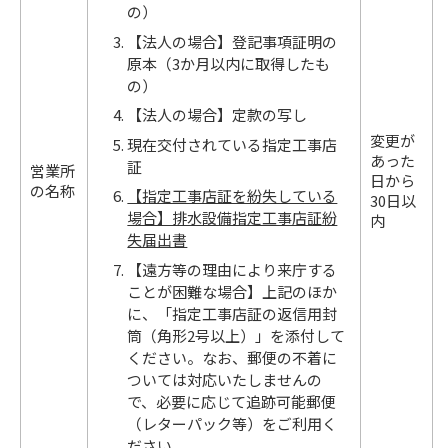
の）
【法人の場合】登記事項証明の
原本（3か月以内に取得したも
の）
【法人の場合】定款の写し
変更が
現在交付されている指定工事店
あった
証
営業所
日から
の名称
【指定工事店証を紛失している
30日以
場合】排水設備指定工事店証紛
内
失届出書
【遠方等の理由により来庁する
ことが困難な場合】上記のほか
に、「指定工事店証の返信用封
筒（角形2号以上）」を添付して
ください。なお、郵便の不着に
ついては対応いたしませんの
で、必要に応じて追跡可能郵便
（レターパック等）をご利用く
ださい。