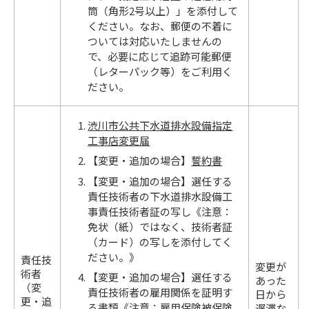
筒（角形2号以上）」を添付して
ください。なお、郵便の不着に
ついては対応いたしませんの
で、必要に応じて追跡可能郵便
（レターパック等）をご利用く
ださい。
渋川市公共下水道排水設備指定
工事店変更届
【変更・追加の場合】
誓約書
【変更・追加の場合】選任する
責任技術者の下水道排水設備工
事責任技術者証の写し《注意：
免状（紙）ではなく、技術者証
（カード）の写しを添付してく
ださい。》
責任技
変更が
術者
【変更・追加の場合】選任する
あった
（変
責任技術者の雇用関係を証明す
日から
更・追
る書類《注意：雇用保険被保険
遅滞な