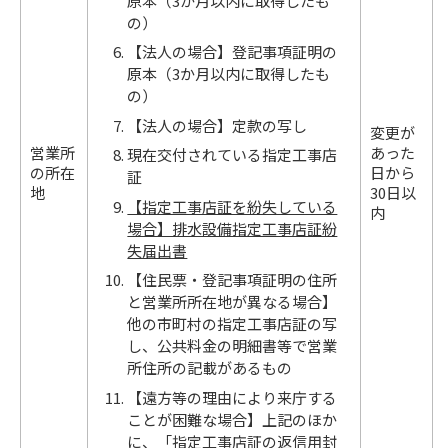
原本（3か月以内に取得したも
の）
【法人の場合】登記事項証明の
原本（3か月以内に取得したも
の）
【法人の場合】定款の写し
変更が
営業所
あった
現在交付されている指定工事店
の所在
日から
証
地
30日以
【指定工事店証を紛失している
内
場合】排水設備指定工事店証紛
失届出書
【住民票・登記事項証明の住所
と営業所所在地が異なる場合】
他の市町村の指定工事店証の写
し、公共料金の明細書等で営業
所住所の記載があるもの
【遠方等の理由により来庁する
ことが困難な場合】上記のほか
に、「指定工事店証の返信用封