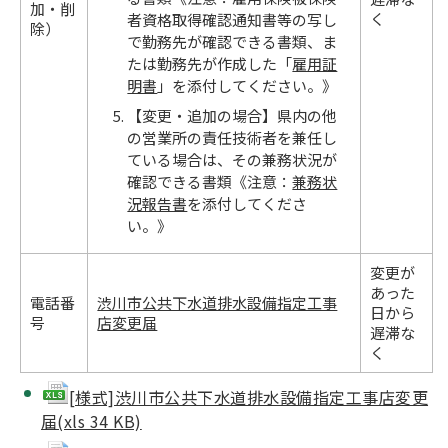
加・削
く
者資格取得確認通知書等の写し
除）
で勤務先が確認できる書類、ま
たは勤務先が作成した「
雇用証
明書
」を添付してください。》
【変更・追加の場合】県内の他
の営業所の責任技術者を兼任し
ている場合は、その兼務状況が
確認できる書類《注意：
兼務状
況報告書
を添付してくださ
い。》
変更が
あった
電話番
渋川市公共下水道排水設備指定工事
日から
号
店変更届
遅滞な
く
[様式]渋川市公共下水道排水設備指定工事店変更
届(xls 34 KB)