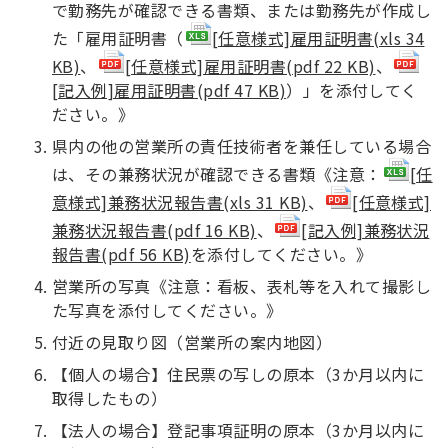
で勤務先が確認できる書類、または勤務先が作成し
た「雇用証明書（
[任意様式]雇用証明書(xls 34
KB)
、
[任意様式]雇用証明書(pdf 22 KB)
、
[記入例]雇用証明書(pdf 47 KB)
）」を添付してく
ださい。》
県内の他の営業所の責任技術者を兼任している場合
は、その兼務状況が確認できる書類《注意：
[任
意様式]兼務状況報告書(xls 31 KB)
、
[任意様式]
兼務状況報告書(pdf 16 KB)
、
[記入例]兼務状況
報告書(pdf 56 KB)
を添付してください。》
営業所の写真《注意：看板、表札等を入れて撮影し
た写真を添付してください。》
付近の見取り図（営業所の案内地図）
【個人の場合】住民票の写しの原本（3か月以内に
取得したもの）
【法人の場合】登記事項証明の原本（3か月以内に