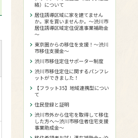
絡）について
居住誘導区域に家を建てません
か。家を買いませんか。～渋川市
居住誘導区域定住促進事業補助金
～
東京圏からの移住を支援！～渋川
市移住支援金～
渋川市移住定住サポーター制度
渋川市移住定住に関するパンフレ
ットができました！
【フラット35】地域連携型につい
て
住民登録と証明
渋川市外から住宅を取得して移住
した方へ〜渋川市移住者住宅支援
事業助成金〜
移住希望者お試し滞在補助金〜泊