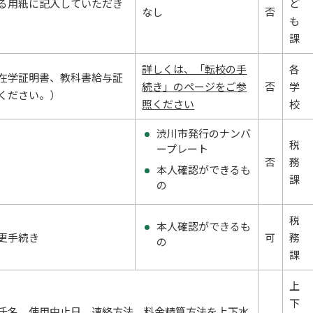
る用紙に記入していただき
ど
なし
否
も
課
詳しくは、「転校の手
各
在学証明書、教科書給与証
続き」のページをご参
否
学
ください。）
照ください
校
渋川市発行のナンバ
税
ープレート
否
務
本人確認ができるも
課
の
税
本人確認ができるも
更手続き
可
務
の
課
上
下
氏名、使用中止日、連絡方法、料金精算方法を上下水