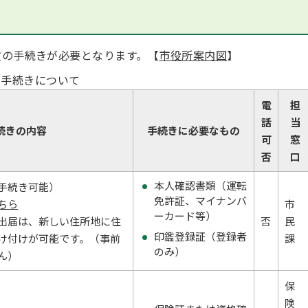
の手続きが必要となります。【
市役所案内図
】
手続きについて
電
担
話
当
続きの内容
手続きに必要なもの
可
窓
否
口
本人確認書類（運転
手続き可能）
免許証、マイナンバ
ちら
市
ーカード等）
出届は、新しい住所地に住
否
民
印鑑登録証（登録者
け付けが可能です。（事前
課
のみ）
ん）
保
険