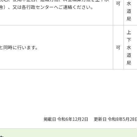
可
水
舎）、又は各行政センターへご連絡ください。
道
局
上
下
と同時に行います。
可
水
道
局
掲載日 令和6年12月2日
更新日 令和8年5月28