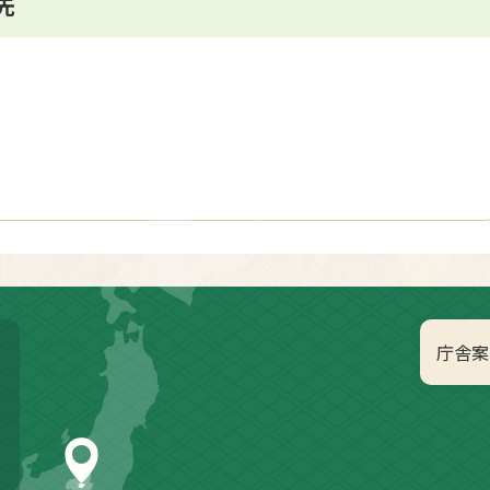
先
庁舎案