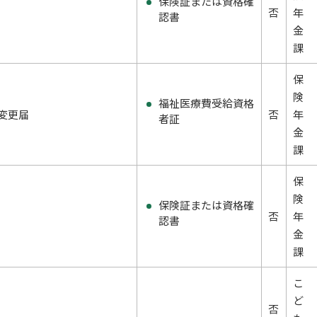
保険証または資格確
否
年
認書
金
課
保
険
福祉医療費受給資格
変更届
否
年
者証
金
課
保
険
保険証または資格確
否
年
認書
金
課
こ
ど
否