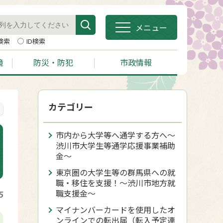
メニュー
検索
ID検索
境
防災・防犯
市政情報
カテゴリー
市内から大学等へ通学する方へ～
渋川市大学生等通学応援事業補助
金～
東京圏の大学生等の群馬県への就
職・移住を支援！～渋川市地方就
職支援金～
5
マイナンバーカードを使用したオ
ンラインでの転出届（転入予定連