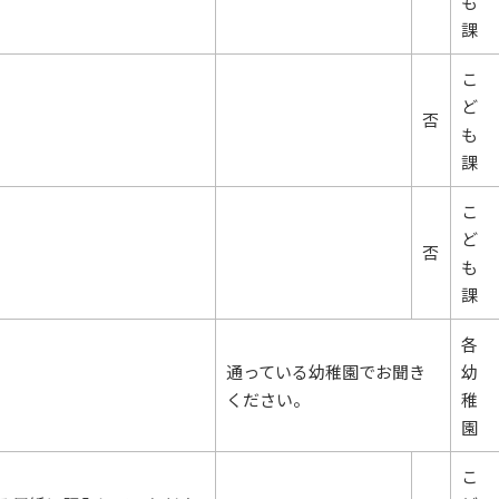
も
課
こ
ど
否
も
課
こ
ど
否
も
課
各
通っている幼稚園でお聞き
幼
ください。
稚
園
こ