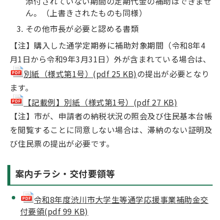
添付されていない期間の定期代金の補助はできませ
ん。（上書きされたものも同様）
その他市長が必要と認める書類
【注】購入した通学定期券に補助対象期間（令和8年4
月1日から令和9年3月31日）外が含まれている場合は、
別紙（様式第1号）(pdf 25 KB)
の提出が必要となり
ます。
【記載例】別紙（様式第1号）(pdf 27 KB)
【注】市が、申請者の納税状況の照会及び住民基本台帳
を閲覧することに同意しない場合は、滞納のない証明及
び住民票の提出が必要です。
案内チラシ・交付要領等
令和8年度渋川市大学生等通学応援事業補助金交
付要領(pdf 99 KB)