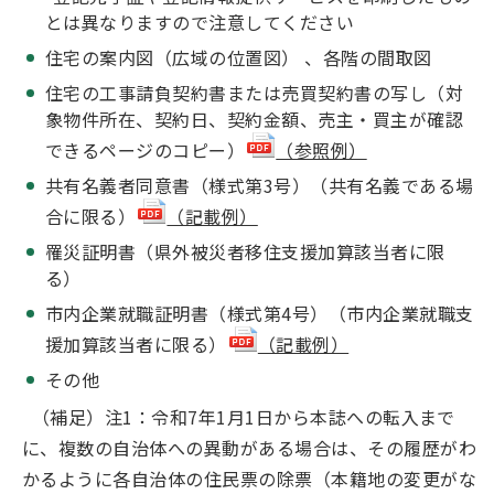
とは異なりますので注意してください
住宅の案内図（広域の位置図） 、各階の間取図
住宅の工事請負契約書または売買契約書の写し（対
象物件所在、契約日、契約金額、売主・買主が確認
できるページのコピー）
（参照例）
共有名義者同意書（様式第3号）（共有名義である場
合に限る）
（記載例）
罹災証明書（県外被災者移住支援加算該当者に限
る）
市内企業就職証明書（様式第4号）（市内企業就職支
援加算該当者に限る）
（記載例）
その他
（補足）注1：令和7年1月1日から本誌への転入まで
に、複数の自治体への異動がある場合は、その履歴がわ
かるように各自治体の住民票の除票（本籍地の変更がな