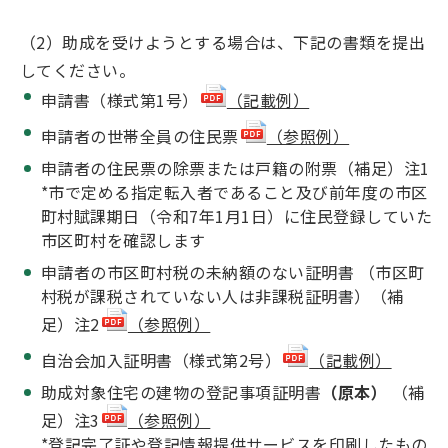
（2）助成を受けようとする場合は、下記の書類を提出
してください。
申請書（様式第1号）
（記載例）
申請者の世帯全員の住民票
（参照例）
申請者の住民票の除票または戸籍の附票（補足）注1
*市で定める指定転入者であること及び前年度の市区
町村賦課期日（令和7年1月1日）に住民登録していた
市区町村を確認します
申請者の市区町村税の未納額のない証明書 （市区町
村税が課税されていない人は非課税証明書）（補
足）注2
（参照例）
自治会加入証明書（様式第2号）
（記載例）
助成対象住宅の建物の登記事項証明書
（原本）
（補
足）注3
（参照例）
*登記完了証や登記情報提供サービスを印刷したもの