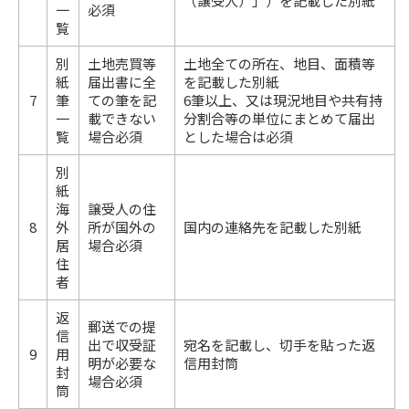
（譲受人）」）を記載した別紙
一
必須
覧
別
土地売買等
土地全ての所在、地目、面積等
紙
届出書に全
を記載した別紙
7
筆
ての筆を記
6筆以上、又は現況地目や共有持
一
載できない
分割合等の単位にまとめて届出
覧
場合必須
とした場合は必須
別
紙
海
譲受人の住
8
外
所が国外の
国内の連絡先を記載した別紙
居
場合必須
住
者
返
郵送での提
信
出で収受証
宛名を記載し、切手を貼った返
9
用
明が必要な
信用封筒
封
場合必須
筒