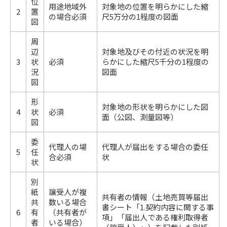
位
用途地域外
対象地の位置を明らかにした縮
2
置
の場合必須
尺5万分の1程度の図面
図
周
辺
対象地及びその付近の状況を明
3
状
必須
らかにした縮尺5千分の1程度の
況
図面
図
形
対象地の形状を明らかにした図
4
状
必須
面（公図、測量図等）
図
委
代理人の場
代理人が届出をする場合の委任
5
任
合必須
状
状
別
紙
譲受人が複
共有者の情報（土地売買等届出
共
数いる場合
書シート「1.契約内容に関する事
6
有
（共有者が
項」「届出人である権利取得者
者
いる場合）