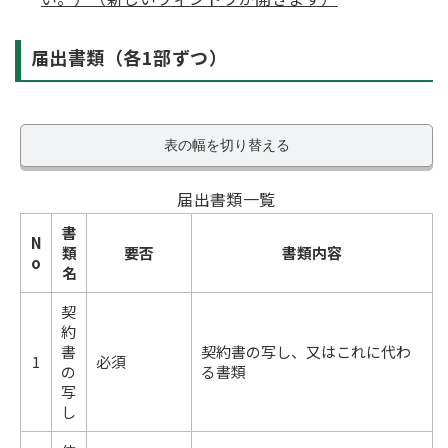
届出書類（各1部ずつ）
表の幅を切り替える
届出書類一覧
書
N
類
要否
書類内容
o
名
契
約
書
契約書の写し、又はこれに代わ
1
必須
の
る書類
写
し