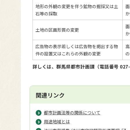
地形の外観の変更を伴う鉱物の掘採又は土
面
石等の採取
か
面
土地の区画形質の変更
か
広告物の表示若しくは広告物を掲出する物
高
件の設置又はこれらの外観の変更
の
詳しくは、群馬県都市計画課（電話番号 027-
関連リンク
都市計画法等の関係について
用途地域とは