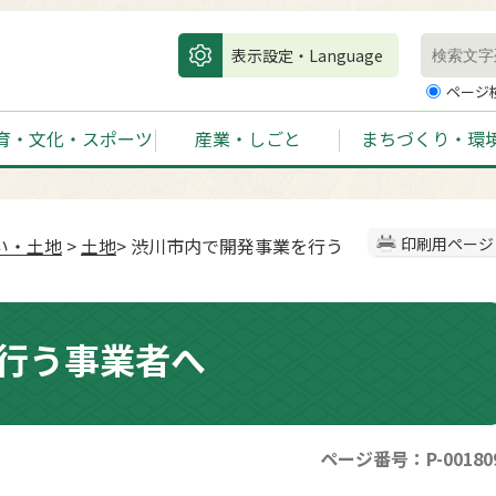
表示設定・Language
ページ
育・文化・スポーツ
産業・しごと
まちづくり・環
い・土地
>
土地
> 渋川市内で開発事業を行う
印刷用ページ
行う事業者へ
ページ番号：P-00180