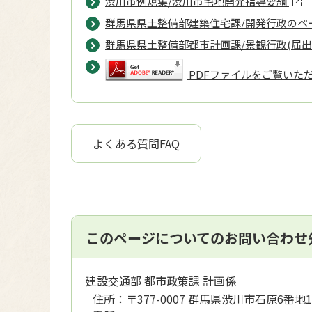
渋川市例規集/渋川市宅地開発指導要綱
群馬県県土整備部建築住宅課/開発行政のペ
群馬県県土整備部都市計画課/景観行政(届
PDFファイルをご覧いただく
よくある質問FAQ
このページについてのお問い合わせ
建設交通部 都市政策課 計画係
住所：
〒377-0007 群馬県渋川市石原6番地1