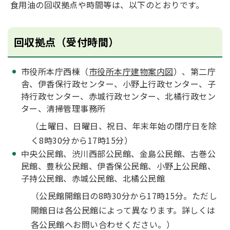
食用油の回収拠点や時間等は、以下のとおりです。
回収拠点（受付時間）
市役所本庁西棟（
市役所本庁建物案内図
）、第二庁
舎、伊香保行政センター、小野上行政センター、子
持行政センター、赤城行政センター、北橘行政セン
ター、清掃管理事務所
（土曜日、日曜日、祝日、年末年始の閉庁日を除
く8時30分から17時15分）
中央公民館、渋川西部公民館、金島公民館、古巻公
民館、豊秋公民館、伊香保公民館、小野上公民館、
子持公民館、赤城公民館、北橘公民館
（公民館開館日の8時30分から17時15分。ただし
開館日は各公民館によって異なります。詳しくは
各公民館へお問い合わせください。）