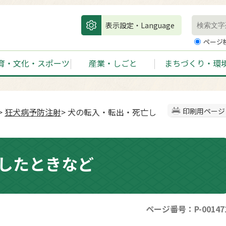
表示設定・Language
ページ
育・文化・スポーツ
産業・しごと
まちづくり・環
>
狂犬病予防注射
> 犬の転入・転出・死亡し
印刷用ページ
したときなど
ページ番号：P-00147